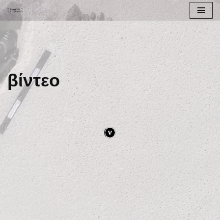
Μεταπηδήστε
στο
περιεχόμενο
βίντεο