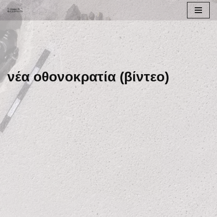
Μεταπηδήστε
στο
περιεχόμενο
νέα οθονοκρατία (βίντεο)