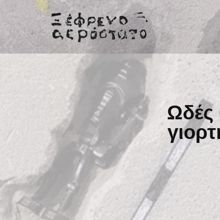
Μεταπηδήστε
στο
περιεχόμενο
Ωδές
γιορτ