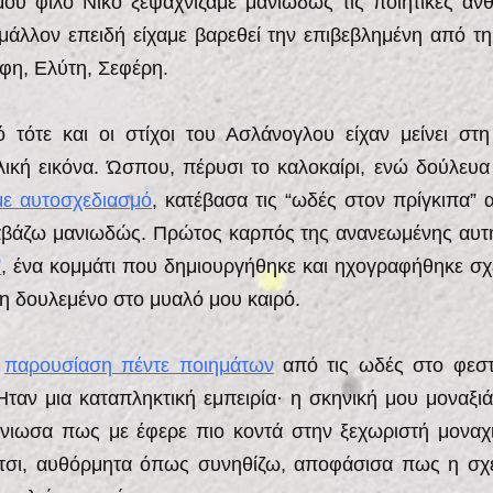
ου φίλο Νίκο ξεψαχνίζαμε μανιωδώς τις ποιητικές αν
 μάλλον επειδή είχαμε βαρεθεί την επιβεβλημένη από 
φη, Ελύτη, Σεφέρη.
 τότε και οι στίχοι του Ασλάνογλου είχαν μείνει στ
ική εικόνα. Ώσπου, πέρυσι το καλοκαίρι, ενώ δούλευα
με αυτοσχεδιασμό
, κατέβασα τις “ωδές στον πρίγκιπα” 
ιαβάζω μανιωδώς. Πρώτος καρπός της ανανεωμένης αυτ
”
, ένα κομμάτι που δημιουργήθηκε και ηχογραφήθηκε σχ
δη δουλεμένο στο μυαλό μου καιρό.
η
παρουσίαση πέντε ποιημάτων
από τις ωδές στο φεστ
Ήταν μια καταπληκτική εμπειρία· η σκηνική μου μοναξι
νιωσα πως με έφερε πιο κοντά στην ξεχωριστή μοναχι
έτσι, αυθόρμητα όπως συνηθίζω, αποφάσισα πως η σχέ