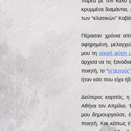
παρέα με τον καλό μ
κρυμμένα διαμάντια,
των “κλασικών” Καβά
Πέρασαν χρόνια από
αφηρημένη, μελαγχολ
μου τη
νεκρή φύση 
άρχισα να τις ξαναδ
ποιητή, το “
γι’αυτούς
ήταν κάτι που είχα ή
Δεύτερος καρπός, 
Αθήνα τον Απρίλιο. 
μου δημιουργούσε, έ
ποιητή. Και κάπως 