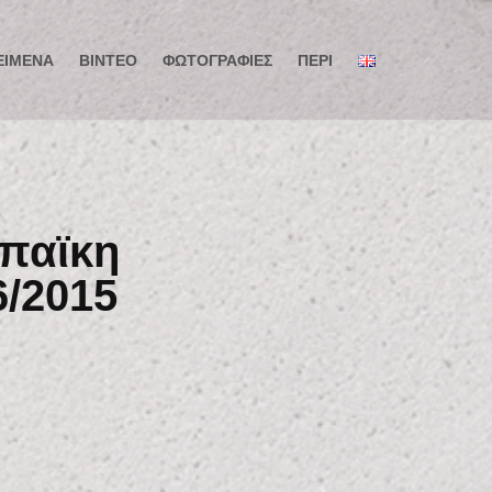
ΕΊΜΕΝΑ
ΒΊΝΤΕΟ
ΦΩΤΟΓΡΑΦΊΕΣ
ΠΕΡΊ
παϊκη
6/2015