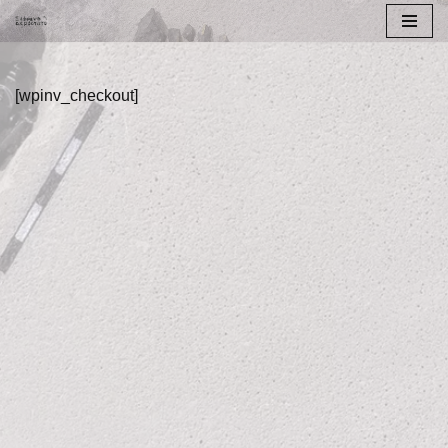
Μεταπηδήστε
στο
[wpinv_checkout]
περιεχόμενο