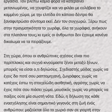
εργασία. Τον βλέπω καμιά φορά να κατεβαίνει
μετανιωμένος, να χουφτίζει και να φιλάει με ευλάβεια το
καμμένο χώμα, με την ελπίδα ότι κάποιο δέντρο θα
ξαναφυτρώσει σύντομα εκεί. Δεν τον συγχωρώ. Ξέρω πως
στην πραγματικότητα το χωράφι, όλα τα χωράφια, ανήκουν
στα πλατάνια τους, κι εμείς οι άνθρωποι δεν έχουμε κανένα
δικαίωμα να τα πειράζουμε.
Στη χώρα, όπου οι ανθρώπινες σχέσεις είναι πιο
περίπλοκες και συχνά κινούμαστε ξένοι μεταξύ ξένων,
μπορείς να είσαι ο,τι δηλώσεις. Σχεδιαστής μόδας χωρίς να
έχεις δει ποτέ σου ραπτομηχανή, ζωγράφος χωρίς να
κατέχεις έστω τη στοιχειώδη αισθητική, αγρότης χωρίς να
έχεις πότε σου πιάσει χώμα, μουσικός χωρίς να μπορείς να
παίξεις ούτε μία σωστή νότα. Εδώ, η δήλωση της κάθε
ενασχόλησης είναι σημαντικό γεγονός στη ζωή ενός
ανθρώπου: μαζεύεται όλο το χωριό σαν σε γιορτή στην