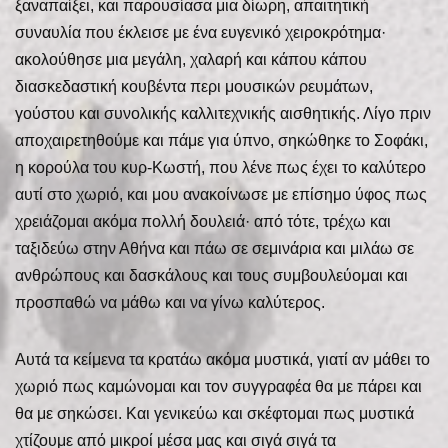
ξαναπαίξει, και παρουσίασα μια δίωρη, απαιτητική
συναυλία που έκλεισε με ένα ευγενικό χειροκρότημα·
ακολούθησε μια μεγάλη, χαλαρή και κάπου κάπου
διασκεδαστική κουβέντα περι μουσικών ρευμάτων,
γούστου και συνολικής καλλιτεχνικής αισθητικής. Λίγο πριν
αποχαιρετηθούμε και πάμε για ύπνο, σηκώθηκε το Σοφάκι,
η κορούλα του κυρ-Κωστή, που λένε πως έχει το καλύτερο
αυτί στο χωριό, και μου ανακοίνωσε με επίσημο ύφος πως
χρειάζομαι ακόμα πολλή δουλειά· από τότε, τρέχω και
ταξιδεύω στην Αθήνα και πάω σε σεμινάρια και μιλάω σε
ανθρώπους και δασκάλους και τους συμβουλεύομαι και
προσπαθώ να μάθω και να γίνω καλύτερος.
Αυτά τα κείμενα τα κρατάω ακόμα μυστικά, γιατί αν μάθει το
χωριό πως καμώνομαι και τον συγγραφέα θα με πάρει και
θα με σηκώσει. Και γενικεύω και σκέφτομαι πως μυστικά
χτίζουμε από μικροί μέσα μας και σιγά σιγά τα