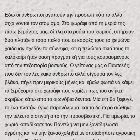
Εδώ οι άνθρωποι αγαπούν την προσωπικότητα αλλά
σιχαίνονται τον ατομισμό. Στο χωράφι από τη μεριά της
πίσω βεράντας μας, δίπλα στο ρυάκι του χωριού, υπήρχαν
δυο πλατάνια τόσο παλιά που οι κορφές τους το χειμώνα
χαϊδευαν σχεδόν τα σύννεφα, και η πελώρια σκιά τους το
καλοκαίρι ήταν όαση πραγματική για τους κουρασμένους
από την πεζοπορία βοσκούς. Ο γείτονας μας ο Παντελής,
που δεν τον λες κακό άνθρωπο αλλά σίγουρα τον λες
βλάκα, πήγε πριν μερικούς μήνες και έβαλε φωτιά να κάψει
τα ξερόχορτα στο χωράφι που νομίζει πως του ανήκει,
ακριβώς κάτω από τα αιωνόβια δέντρα. Μία σπίθα ξέφυγε,
το ένα πλατάνι έγινε παρανάλωμα, και το δεύτερο σώθηκε
την τελευταία στιγμή από την πυροσβεστική. Για τιμωρία, το
χωριό καταδίκασε τον Παντελή να μην ξαναδηλώσει
αγρότης και να μην ξανασχοληθεί με οποιαδήποτε αγροτική