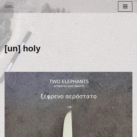
Μεταπηδήστε
στο
περιεχόμενο
[un] holy