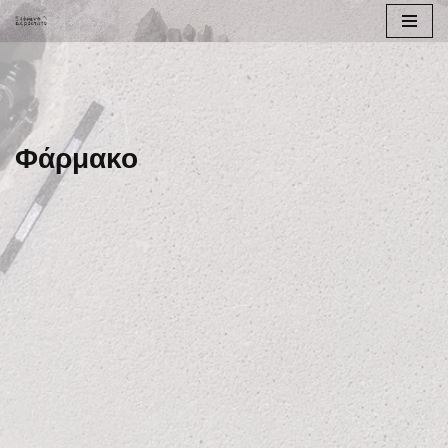
Μεταπηδήστε
στο
περιεχόμενο
Φάρμακο